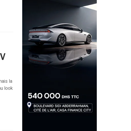
UV
mais la
u look