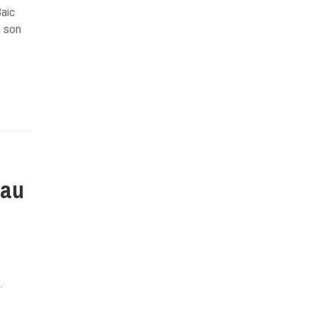
Baic
, son
eau
…