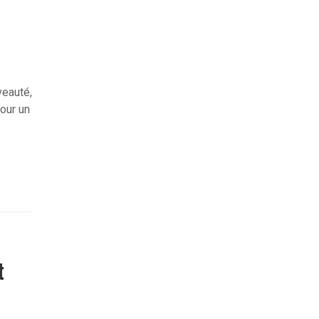
veauté,
pour un
t