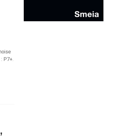
inoise
: P7+.
,