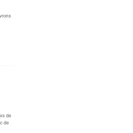
evrons
ois de
ec de