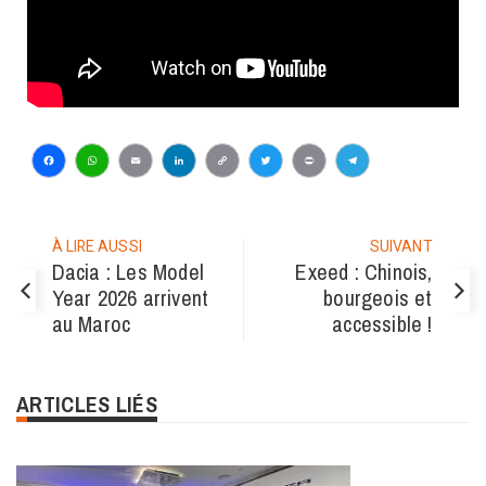
Facebook
WhatsApp
Email
LinkedIn
Copy
Twitter
Print
Telegram
Link
À LIRE AUSSI
SUIVANT
Dacia : Les Model
Exeed : Chinois,
Year 2026 arrivent
bourgeois et
au Maroc
accessible !
ARTICLES LIÉS