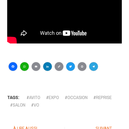
Facebook
WhatsApp
Email
LinkedIn
Copy
Twitter
Print
Telegram
Link
TAGS:
AVITO
EXPO
OCCASION
REPRISE
SALON
VO
À LIRE AUSSI
SUIVANT