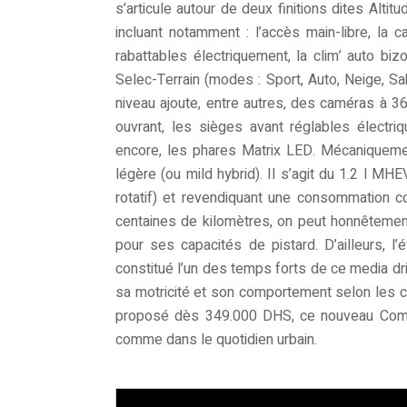
s’articule autour de deux finitions dites Alti
incluant notamment : l’accès main-libre, la 
rabattables électriquement, la clim’ auto bizo
Selec-Terrain (modes : Sport, Auto, Neige, Sa
niveau ajoute, entre autres, des caméras à 360°
ouvrant, les sièges avant réglables électri
encore, les phares Matrix LED. Mécaniquement
légère (ou mild hybrid). Il s’agit du 1.2 l 
rotatif) et revendiquant une consommation c
centaines de kilomètres, on peut honnêtement 
pour ses capacités de pistard. D’ailleurs, l
constitué l’un des temps forts de ce media d
sa motricité et son comportement selon les con
proposé dès 349.000 DHS, ce nouveau Compa
comme dans le quotidien urbain.