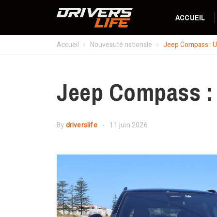
ACCUEIL
Accueil
Nouveauté nationale
Jeep Compass : Un
Jeep Compass : 
By
driverslife
11 juin 2026