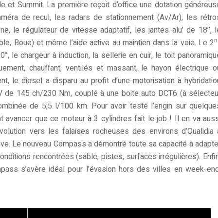
tude et Summit. La première reçoit d’office une dotation généreus
caméra de recul, les radars de stationnement (Av/Ar), les rétro
ne, le régulateur de vitesse adaptatif, les jantes alu’ de 18’’, l
n
ble, Boue) et même l’aide active au maintien dans la voie. Le 2
, le chargeur à induction, la sellerie en cuir, le toit panoramiqu
quement, chauffant, ventilés et massant, le hayon électrique o
, le diesel a disparu au profit d’une motorisation à hybridatio
MHEV de 145 ch/230 Nm, couplé à une boite auto DCT6 (à sélecteu
ombinée de 5,5 l/100 km. Pour avoir testé l’engin sur quelque
avancer que ce moteur à 3 cylindres fait le job ! Il en va auss
’évolution vers les falaises rocheuses des environs d’Oualidia 
rive. Le nouveau Compass a démontré toute sa capacité à adapte
ditions rencontrées (sable, pistes, surfaces irrégulières). Enfin
ss s’avère idéal pour l’évasion hors des villes en week-end