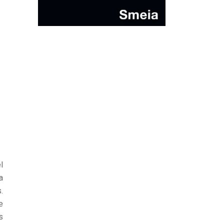
l
a
.
e
s