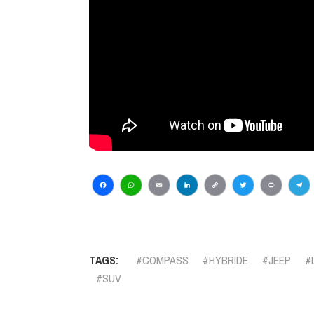
Facebook
WhatsApp
Email
LinkedIn
Copy
Twitter
Print
Te
Link
TAGS:
COMPASS
HYBRIDE
JEEP
SUV