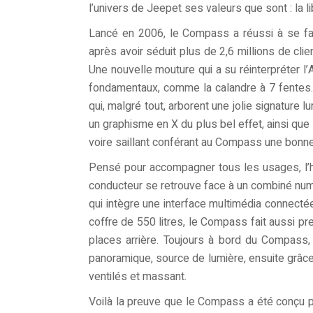
l’univers de Jeepet ses valeurs que sont : la libe
Lancé en 2006, le Compass a réussi à se fai
après avoir séduit plus de 2,6 millions de cl
Une nouvelle mouture qui a su réinterpréter 
fondamentaux, comme la calandre à 7 fentes. 
qui, malgré tout, arborent une jolie signature l
un graphisme en X du plus bel effet, ainsi que l
voire saillant conférant au Compass une bonne
Pensé pour accompagner tous les usages, l’ha
conducteur se retrouve face à un combiné nu
qui intègre une interface multimédia connecté
coffre de 550 litres, le Compass fait aussi pr
places arrière. Toujours à bord du Compass, 
panoramique, source de lumière, ensuite grâ
ventilés et massant.
Voilà la preuve que le Compass a été conçu p