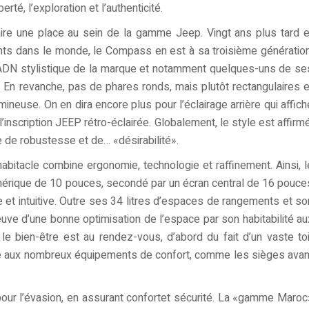
rté, l’exploration et l’authenticité.
re une place au sein de la gamme Jeep. Vingt ans plus tard e
ients dans le monde, le Compass en est à sa troisième génération
l’ADN stylistique de la marque et notamment quelques-uns de se
En revanche, pas de phares ronds, mais plutôt rectangulaires e
umineuse. On en dira encore plus pour l’éclairage arrière qui affich
’inscription JEEP rétro-éclairée. Globalement, le style est affirmé
 de robustesse et de… «désirabilité».
bitacle combine ergonomie, technologie et raffinement. Ainsi, l
mérique de 10 pouces, secondé par un écran central de 16 pouce
e et intuitive. Outre ses 34 litres d’espaces de rangements et so
euve d’une bonne optimisation de l’espace par son habitabilité au
le bien-être est au rendez-vous, d’abord du fait d’un vaste toi
ce aux nombreux équipements de confort, comme les sièges avan
our l’évasion, en assurant confortet sécurité. La «gamme Maroc