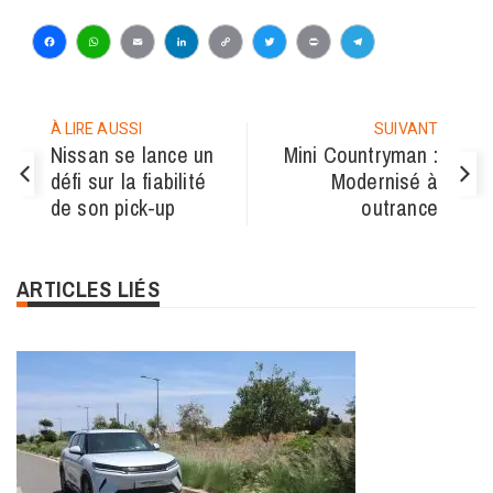
Facebook
WhatsApp
Email
LinkedIn
Copy
Twitter
Print
Telegram
Link
À LIRE AUSSI
SUIVANT
Nissan se lance un
Mini Countryman :
défi sur la fiabilité
Modernisé à
de son pick-up
outrance
ARTICLES LIÉS