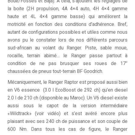
Boue/Fossés et Baja). À cela, s’ajoutent les réglages de
la boite (2H propulsion, 4A 4×4 auto, 4H 4×4 gamme
haute et 4L 4×4 gamme basse) qui améliorent la
motricité en fonction des conditions d’adhérence. Bref,
autant de configurations possibles et utiles comme nous
avons pu le constater lors de nos différents parcours
sud-africain au volant du Ranger. Piste, sable moue,
rocaille, terrain abimé… le Ranger passe partout à
condition de ne pas brusquer ses roues de 17’’
chaussées de pneus tout-terrain BF Goodrich.
Mécaniquement, le Ranger Raptor est proposé aussi bien
en V6 essence (3.0 l EcoBoost de 292 ch) qu’en diesel
2.0 l de 210 ch (disponible au Maroc). Un V6 diesel existe
aussi sous le capot de la version intermédiaire
«Wildtrack» (voir vidéo) et s’est avéré encore plus
plaisant avec ses 240 ch de puissance et son couple de
600 Nm. Dans tous les cas de figure, le Ranger