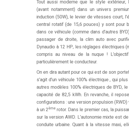
Tout aussi moderne que le style extérieur, 
(avant notamment) dans un univers premium.
induction (50W), le levier de vitesses court, l
central rotatif (de 15,6 pouces) y sont pour 
dans ce véhicule (comme dans d’autres BYD).
passager de droite, la clim auto avec purific
Dynaudio à 12 HP, les réglages électriques (
compris au niveau de la nuque ! L’objecti
particulièrement le conducteur.
On en dira autant pour ce qui est de son portef
s’agit d’un véhicule 100% électrique , qui pl
autres modèles 100% électriques de BYD, le S
capacité de 82,5 kWh. En revanche, il repos
configurations : une version propulsion (RWD)
ème
à un 2
rotor. Dans le premier cas, la puissa
sur la version AWD. L’autonomie mixte est d
conduite urbaine. Quant à la vitesse maxi, e