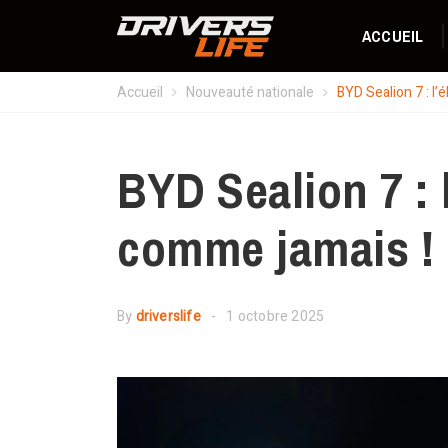
ACCUEIL
Accueil
Nouveauté nationale
BYD Sealion 7 : l’
BYD Sealion 7 : 
comme jamais !
By
driverslife
1 octobre 2025