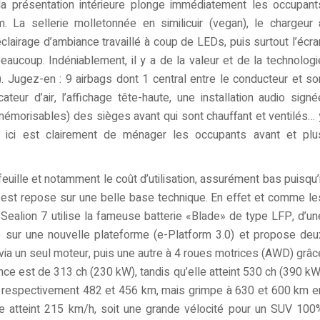
la présentation intérieure plonge immédiatement les occupant
 La sellerie molletonnée en similicuir (vegan), le chargeur 
’éclairage d’ambiance travaillé à coup de LEDs, puis surtout l’écra
beaucoup. Indéniablement, il y a de la valeur et de la technologi
 Jugez-en : 9 airbags dont 1 central entre le conducteur et so
ateur d’air, l’affichage tête-haute, une installation audio signé
mémorisables) des sièges avant qui sont chauffant et ventilés… 
f ici est clairement de ménager les occupants avant et plu
euille et notamment le coût d’utilisation, assurément bas puisqu’i
us est repose sur une belle base technique. En effet et comme le
ealion 7 utilise la fameuse batterie «Blade» de type LFP, d’un
e sur une nouvelle plateforme (e-Platform 3.0) et propose deu
 via un seul moteur, puis une autre à 4 roues motrices (AWD) grâc
nce est de 313 ch (230 kW), tandis qu’elle atteint 530 ch (390 kW
e respectivement 482 et 456 km, mais grimpe à 630 et 600 km e
lle atteint 215 km/h, soit une grande vélocité pour un SUV 100