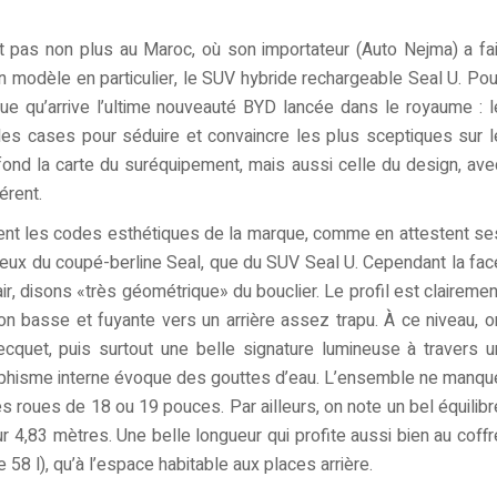
as non plus au Maroc, où son importateur (Auto Nejma) a fai
 modèle en particulier, le SUV hybride rechargeable Seal U. Pou
que qu’arrive l’ultime nouveauté BYD lancée dans le royaume : l
les cases pour séduire et convaincre les plus sceptiques sur l
à fond la carte du suréquipement, mais aussi celle du design, ave
érent.
ement les codes esthétiques de la marque, comme en attestent se
ceux du coupé-berline Seal, que du SUV Seal U. Cependant la fac
air, disons «très géométrique» du bouclier. Le profil est clairemen
lon basse et fuyante vers un arrière assez trapu. À ce niveau, o
ecquet, puis surtout une belle signature lumineuse à travers u
raphisme interne évoque des gouttes d’eau. L’ensemble ne manqu
es roues de 18 ou 19 pouces. Par ailleurs, on note un bel équilibr
r 4,83 mètres. Une belle longueur qui profite aussi bien au coffr
 58 l), qu’à l’espace habitable aux places arrière.