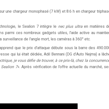
h sur une chargeur monophasé (7 kW) et 8.6 h en chargeur triphas
echnologie, le Sealion 7 intègre le
nec plus ultra
en matières d
ns parmi ces nombreux gadgets utiles, l’aide active au maintie
a surveillance de l’angle mort, les caméras à 360° etc.
n apprend que le prix d’attaque débute sous la barre des 490.00
esse qui lui était dédiée, Adil Bennani (DG d’Auto Nejma) a lâch
rique, je vous défie de trouver, à ce prix-là, chez la concurrence
 Sealion 7
». Après vérification de l’offre actuelle du marché, se