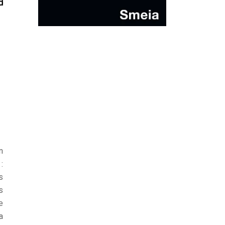
d
n
:
s
s
e
a