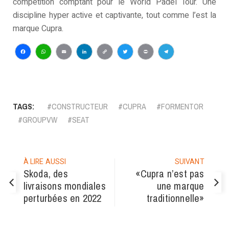
compétition comptant pour le World Padel Tour. Une
discipline hyper active et captivante, tout comme l’est la
marque Cupra.
Facebook
WhatsApp
Email
LinkedIn
Copy
Twitter
Print
Telegram
Link
TAGS:
CONSTRUCTEUR
CUPRA
FORMENTOR
GROUPVW
SEAT
À LIRE AUSSI
SUIVANT
Skoda, des
«Cupra n’est pas
livraisons mondiales
une marque
perturbées en 2022
traditionnelle»