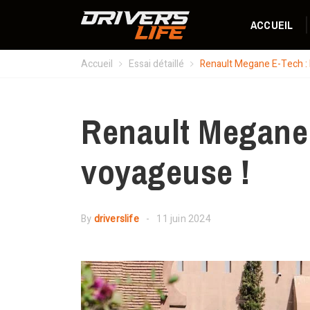
ACCUEIL
Accueil
Essai détaillé
Renault Megane E-Tech : 
Renault Megane 
voyageuse !
By
driverslife
11 juin 2024