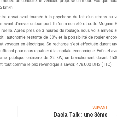
e modes de conduite, le véhicule propose un mode Eco que nou
15 km/h.
otre essai avait tournée à la psychose du fait d’un stress au v
n avant d’arriver un bon port. Il n’en a rien été et cette Megane E
éelle. Après près de 3 heures de roulage, nous voilà arrivés a
t : autonomie restante de 30% et la possibilité de rouler encor
ut voyager en électrique. Sa recharge s’est effectuée durant un
 suffisant pour nous rapatrier à la capitale économique. Enfin et avi
orne publique ordinaire de 22 kW, un branchement durant 1h3
t, tout comme le prix revendiqué à savoir, 478.000 DHS (TTC).
legram
SUIVANT
Dacia Talk : une 3ème