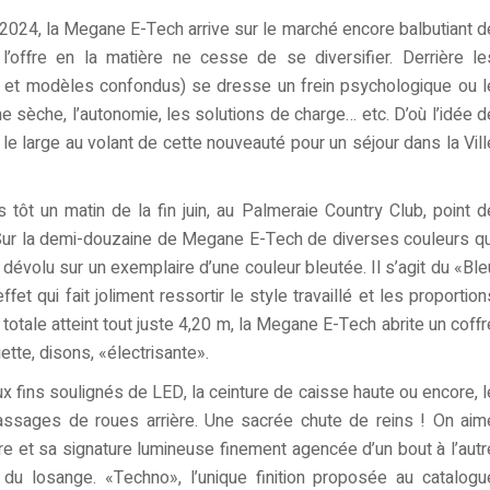
2024, la Megane E-Tech arrive sur le marché encore balbutiant d
l’offre en la matière ne cesse de se diversifier. Derrière le
s et modèles confondus) se dresse un frein psychologique ou l
nne sèche, l’autonomie, les solutions de charge… etc. D’où l’idée d
le large au volant de cette nouveauté pour un séjour dans la Vill
t un matin de la fin juin, au Palmeraie Country Club, point d
 Sur la demi-douzaine de Megane E-Tech de diverses couleurs qu
 dévolu sur un exemplaire d’une couleur bleutée. Il s’agit du «Ble
et qui fait joliment ressortir le style travaillé et les proportion
totale atteint tout juste 4,20 m, la Megane E-Tech abrite un coffr
ette, disons, «électrisante».
x fins soulignés de LED, la ceinture de caisse haute ou encore, l
passages de roues arrière. Une sacrée chute de reins ! On aim
ière et sa signature lumineuse finement agencée d’un bout à l’autr
du losange. «Techno», l’unique finition proposée au catalogu