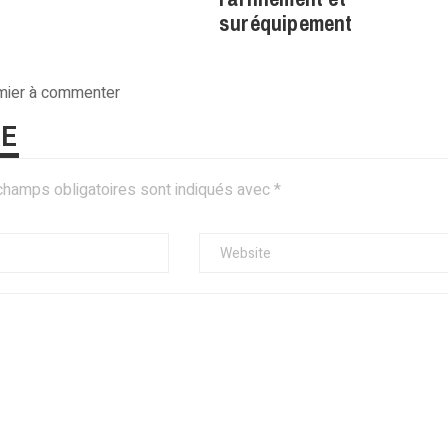
suréquipement
emier à commenter
RE
champs obligatoires sont indiqués avec
*