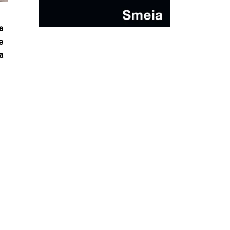
a
e
a