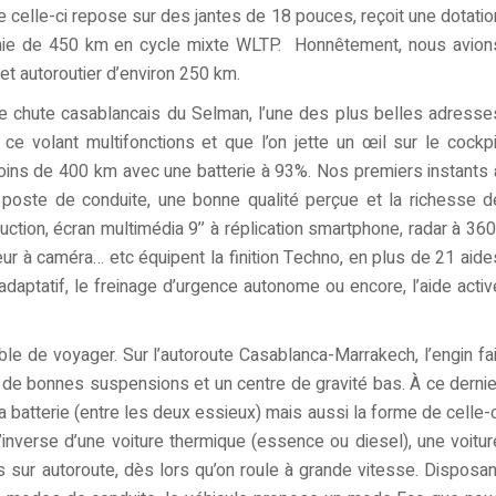
 celle-ci repose sur des jantes de 18 pouces, reçoit une dotatio
mie de 450 km en cycle mixte WLTP. Honnêtement, nous avion
jet autoroutier d’environ 250 km.
 de chute casablancais du Selman, l’une des plus belles adresse
ce volant multifonctions et que l’on jette un œil sur le cockpi
 moins de 400 km avec une batterie à 93%. Nos premiers instants 
 poste de conduite, une bonne qualité perçue et la richesse d
uction, écran multimédia 9’’ à réplication smartphone, radar à 360
eur à caméra… etc équipent la finition Techno, en plus de 21 aide
adaptatif, le freinage d’urgence autonome ou encore, l’aide activ
ble de voyager. Sur l’autoroute Casablanca-Marrakech, l’engin fai
 de bonnes suspensions et un centre de gravité bas. À ce dernie
a batterie (entre les deux essieux) mais aussi la forme de celle-c
inverse d’une voiture thermique (essence ou diesel), une voitur
 sur autoroute, dès lors qu’on roule à grande vitesse. Disposan