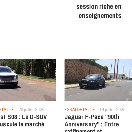
session riche en
enseignements
ÉTAILLÉ
20 juillet 2026
ESSAI DÉTAILLÉ
14 juillet 2026
st S08 : Le D-SUV
Jaguar F-Pace “90th
ouscule le marché
Anniversary” : Entre
raffinement et