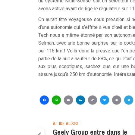
du système Multi-Sense, soit un sélecteur d
avons activé avant de figé le régulateur sur 1
On aurait titré voyageuse sous pression si n
d’une autonomie qui s’effrite à vue d’œil et bie
Tech nous a même étonné par son autonomie r
Selman, avec une bonne surprise sur le cockpi
sur 115 km ! Voilà donc la preuve que l’on pe
partie de la nuit à hauteur de 88%, ce qui était
aux plus sceptiques, sachez que sur une b
assure jusqu’à 250 km d’autonomie. Intéressan
Facebook
WhatsApp
Email
LinkedIn
Copy
Twitter
Print
Te
Link
À LIRE AUSSI
Geely Group entre dans le