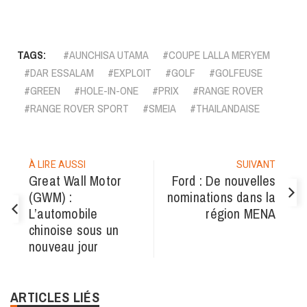
Facebook
WhatsApp
Email
LinkedIn
Copy
Twitter
Print
Telegram
Link
TAGS:
AUNCHISA UTAMA
COUPE LALLA MERYEM
DAR ESSALAM
EXPLOIT
GOLF
GOLFEUSE
GREEN
HOLE-IN-ONE
PRIX
RANGE ROVER
RANGE ROVER SPORT
SMEIA
THAILANDAISE
À LIRE AUSSI
SUIVANT
Great Wall Motor
Ford : De nouvelles
(GWM) :
nominations dans la
L’automobile
région MENA
chinoise sous un
nouveau jour
ARTICLES LIÉS