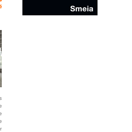
é
s
e
e
e
r