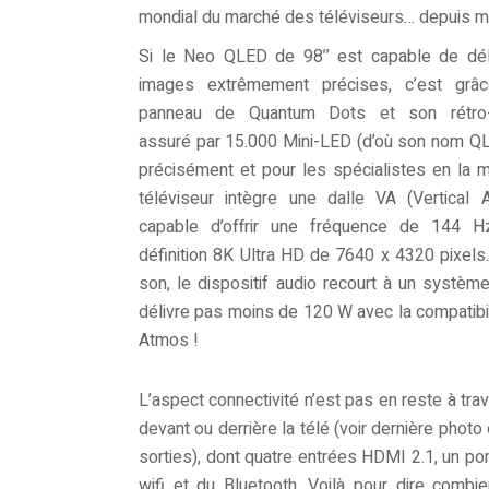
mondial du marché des téléviseurs… depuis ma
Si le Neo QLED de 98’’ est capable de dél
images extrêmement précises, c’est grâ
panneau de Quantum Dots et son rétro-é
assuré par 15.000 Mini-LED (d’où son nom QL
précisément et pour les spécialistes en la m
téléviseur intègre une dalle VA (Vertical A
capable d’offrir une fréquence de 144 
définition 8K Ultra HD de 7640 x 4320 pixels
son, le dispositif audio recourt à un système
délivre pas moins de 120 W avec la compatibi
Atmos !
L’aspect connectivité n’est pas en reste à trav
devant ou derrière la télé (voir dernière photo
sorties), dont quatre entrées HDMI 2.1, un por
wifi et du Bluetooth. Voilà pour dire combi