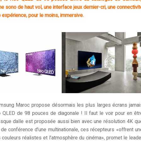
e sono de haut vol, une interface jeux dernier-cri, une connectivit
 expérience, pour le moins, immersive.
Samsung Maroc propose désormais les plus larges écrans jamai
o QLED de 98 pouces de diagonale ! Il faut le voir pour en êtr
tesque dalle est proposée aussi bien avec une résolution 4K qu
e de conférence d’une multinationale, ces récepteurs «offrent un
 couleurs réalistes et l’atmosphère du cinéma», promet le leade