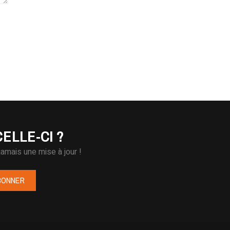
ELLE-CI ?
amais une mise à jour !
BONNER