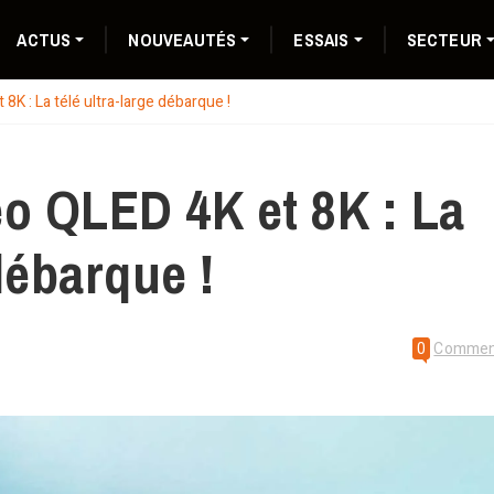
ACTUS
NOUVEAUTÉS
ESSAIS
SECTEUR
K : La télé ultra-large débarque !
o QLED 4K et 8K : La
débarque !
0
Commen