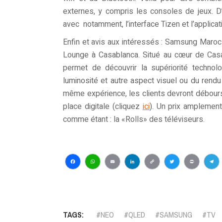
externes, y compris les consoles de jeux. D’
avec notamment, l’interface Tizen et l’applica
Enfin et avis aux intéressés : Samsung Maroc 
Lounge à Casablanca. Situé au cœur de Casa
permet de découvrir la supériorité technolo
luminosité et autre aspect visuel ou du rendu
même expérience, les clients devront débour
place digitale (cliquez
ici
). Un prix amplement
comme étant : la «Rolls» des téléviseurs.
Facebook
WhatsApp
Email
LinkedIn
Copy
Twitter
Print
Te
Link
TAGS:
NEO
QLED
SAMSUNG
TV