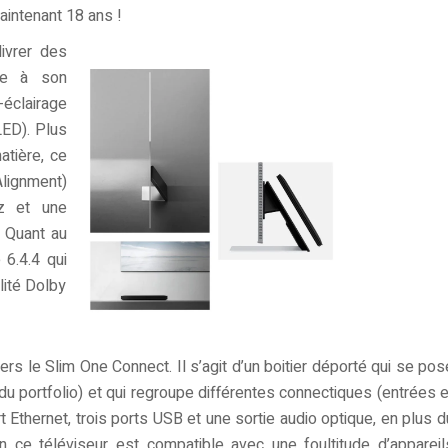
intenant 18 ans !
ivrer des
ce à son
clairage
ED). Plus
atière, ce
lignment)
Hz et une
. Quant au
 6.4.4 qui
lité Dolby
ers le Slim One Connect. Il s’agit d’un boitier déporté qui se pos
 du portfolio) et qui regroupe différentes connectiques (entrées e
t Ethernet, trois ports USB et une sortie audio optique, en plus d
en ce téléviseur est compatible avec une foultitude d’appareil