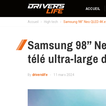
ACCUEIL
Accueil
High tech
Samsung 98’’ Neo QLED 4K et 8
Samsung 98’’ Ne
télé ultra-large 
By
driverslife
11 mars 2024