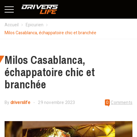
Accueil
Epicurien
Milos Casablanca, échappatoire chic et branchée
Milos Casablanca,
échappatoire chic et
branchée
By
driverslife
29 novembre 2023
0
Comments