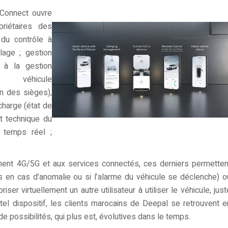
 Connect ouvre
riétaires des
du contrôle à
llage ; gestion
) à la gestion
 véhicule
on des sièges),
echarge (état de
at technique du
 temps réel ;
ment 4G/5G et aux services connectés, ces derniers permetten
ons en cas d’anomalie ou si l’alarme du véhicule se déclenche) o
iser virtuellement un autre utilisateur à utiliser le véhicule, just
 tel dispositif, les clients marocains de Deepal se retrouvent e
de possibilités, qui plus est, évolutives dans le temps.