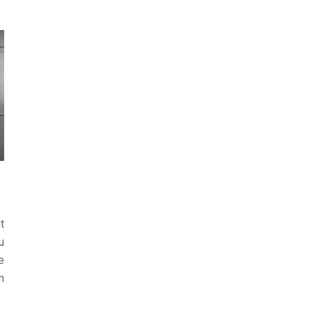
t
u
e
n