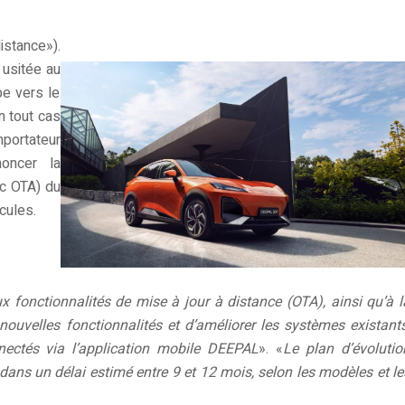
istance»).
 usitée au
pe vers le
n tout cas
mportateur
noncer la
nc OTA) du
cules.
ux fonctionnalités de mise à jour à distance (OTA), ainsi qu’à l
nouvelles fonctionnalités et d’améliorer les systèmes existants
ectés via l’application mobile DEEPAL
». «
Le plan d’évolutio
ans un délai estimé entre 9 et 12 mois, selon les modèles et le