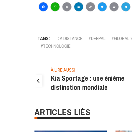
Facebook
WhatsApp
Email
LinkedIn
Copy
Twitter
Print
Te
Link
TAGS:
À DISTANCE
DEEPAL
GLOBAL 
TECHNOLOGIE
À LIRE AUSSI
Kia Sportage : une énième
distinction mondiale
ARTICLES LIÉS