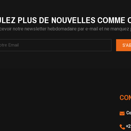
LEZ PLUS DE NOUVELLES COMME C
cevoir notre newsletter hebdomadaire par e-mail et ne manquez j
S'A
CO
Co
+2