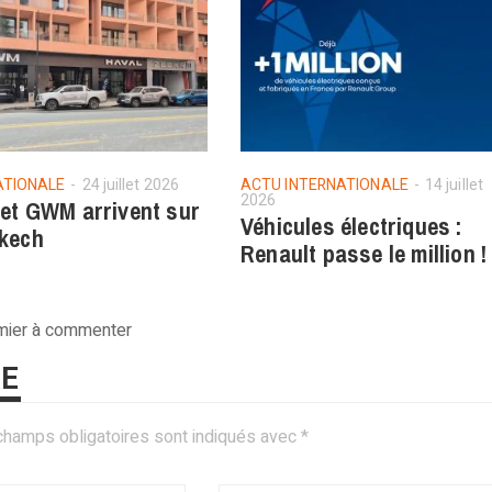
ATIONALE
24 juillet 2026
ACTU INTERNATIONALE
14 juillet
2026
 et GWM arrivent sur
Véhicules électriques :
kech
Renault passe le million !
emier à commenter
RE
champs obligatoires sont indiqués avec
*