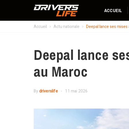
ACCUEIL
Accueil
Actu nationale
Deepal lance ses mises 
Deepal lance se
au Maroc
By
driverslife
11 mai 2026