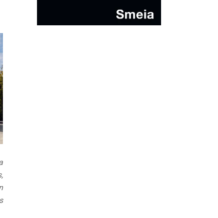
a
,
n
s