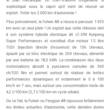
le plan mécanique. Un chef-d’œuvre d’ingénierie si
sophistiqué sous le capot qu’il vient de réussir un
exploit : frôler les 2.000 km d’autonomie !
Plus précisément, la Fulwin A8 a réussi à parcourir 1.935
km avec un seul plein ! Un exploit que cette chinoise doit
à son système hybride électrique dit «C-DM Kunpeng
Super Performance» et constitué d’un moteur 1.5 litre
TGDI (injection directe d’essence) de 156 chevaux,
épaulé par un bloc électrique de 204 chevaux, alimenté
par une batterie de 18,3 kWh. La combinaison des deux
motorisations aboutit à puissance cumulée de 360
ch/530 Nm et permet surtout de réaliser de belles
performances dynamiques et notamment le 0 à 100
km/h en 7 sec, mais surtout une consommation mixte de
4,2 l/100 km (2,7 l/100 km en cycle urbain).
De ce fait, la Fulwin ou Fengyun A8 repousse brillamment
les limites actuelles d’autonomie, cette dernière donne