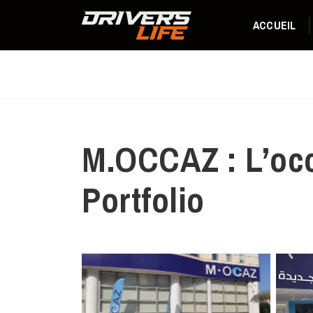
ACCUEIL
M.OCCAZ : L’occasion qu’on «M» – Portfolio
M.OCCAZ : L’oc
Portfolio