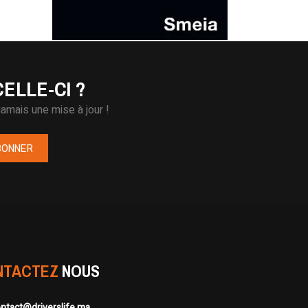
ELLE-CI ?
amais une mise à jour !
BONNER
NTACTEZ
NOUS
ntact@driverslife.ma