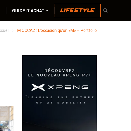
GUIDE D’ACHAT
LIFESTYLE
cueil
M.OCCAZ : L’occasion qu’on «M» – Portfolio