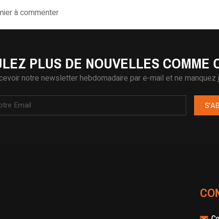
emier à commenter
LEZ PLUS DE NOUVELLES COMME C
cevoir notre newsletter hebdomadaire par e-mail et ne manquez j
S'A
CO
Co