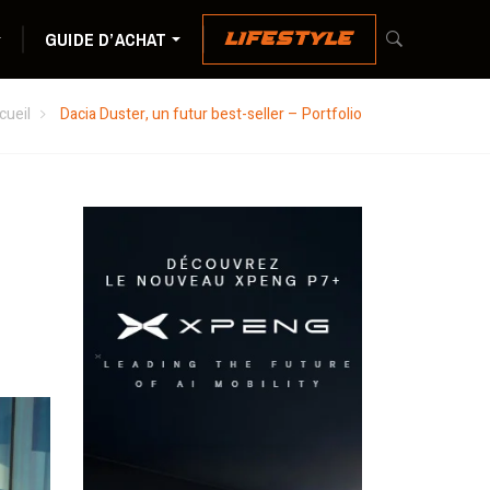
GUIDE D’ACHAT
LIFESTYLE
cueil
Dacia Duster, un futur best-seller – Portfolio