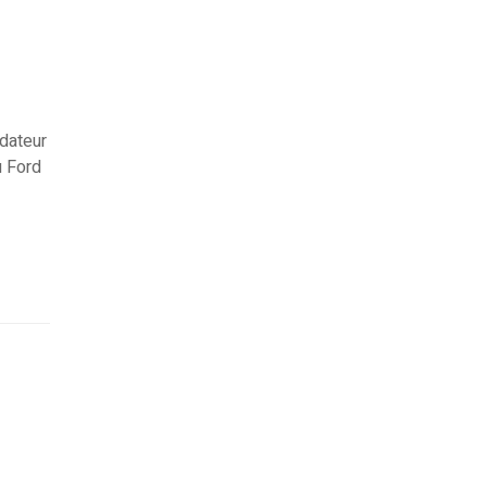
ndateur
u Ford