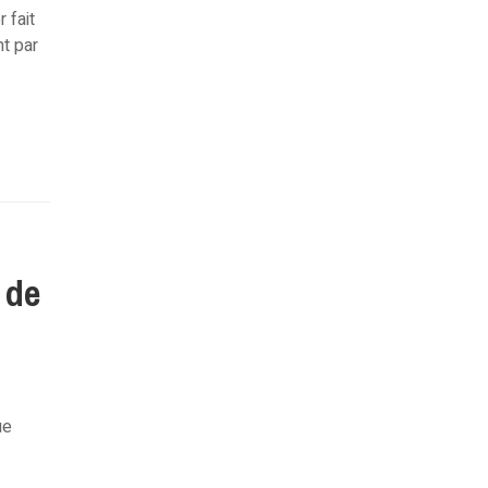
 fait
t par
 de
ue