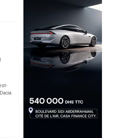
0
est-
 Dacia