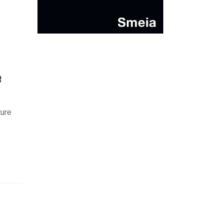
e
ture