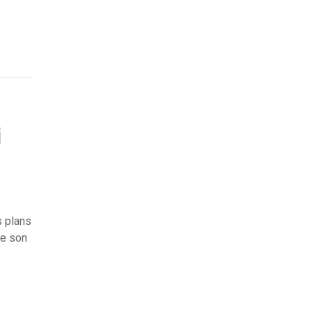
i
 plans
de son