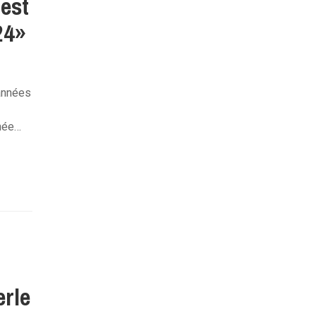
est
24»
années
nnée…
erle